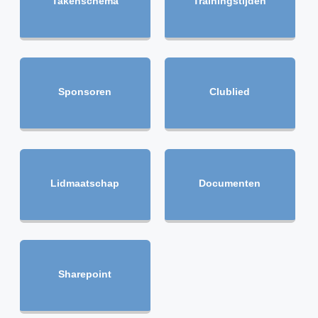
Takenschema
Trainingstijden
Sponsoren
Clublied
Lidmaatschap
Documenten
Sharepoint