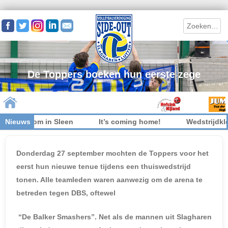
Search
De Toppers boeken hun eerste zege
et welkom in Sleen
Nieuws
It’s coming home!
Wedstrijdkled
Skip to content
Donderdag 27 september mochten de Toppers voor het
eerst hun nieuwe tenue tijdens een thuiswedstrijd
tonen. Alle teamleden waren aanwezig om de arena te
betreden tegen DBS, oftewel
“De Balker Smashers”. Net als de mannen uit Slagharen