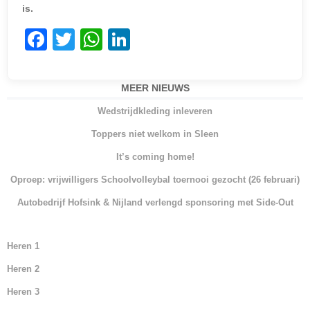
is.
F
T
W
Li
a
w
h
n
c
itt
at
k
MEER NIEUWS
e
er
s
e
Wedstrijdkleding inleveren
b
A
dI
Toppers niet welkom in Sleen
o
p
n
It’s coming home!
o
p
Oproep: vrijwilligers Schoolvolleybal toernooi gezocht (26 februari)
k
Autobedrijf Hofsink & Nijland verlengd sponsoring met Side-Out
Heren 1
Heren 2
Heren 3