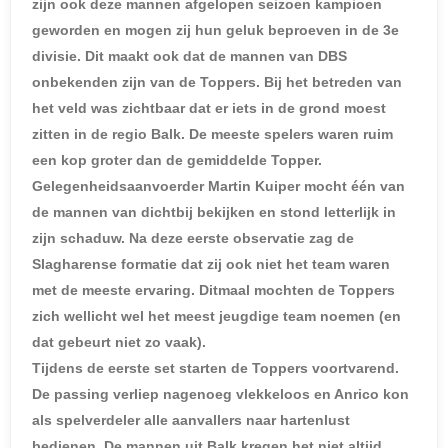
zijn ook deze mannen afgelopen seizoen kampioen
geworden en mogen zij hun geluk beproeven in de 3e
divisie. Dit maakt ook dat de mannen van DBS
onbekenden zijn van de Toppers. Bij het betreden van
het veld was zichtbaar dat er iets in de grond moest
zitten in de regio Balk. De meeste spelers waren ruim
een kop groter dan de gemiddelde Topper.
Gelegenheidsaanvoerder Martin Kuiper mocht één van
de mannen van dichtbij bekijken en stond letterlijk in
zijn schaduw. Na deze eerste observatie zag de
Slagharense formatie dat zij ook niet het team waren
met de meeste ervaring. Ditmaal mochten de Toppers
zich wellicht wel het meest jeugdige team noemen (en
dat gebeurt niet zo vaak).
Tijdens de eerste set starten de Toppers voortvarend.
De passing verliep nagenoeg vlekkeloos en Anrico kon
als spelverdeler alle aanvallers naar hartenlust
bedienen. De mannen uit Balk kregen het niet altijd