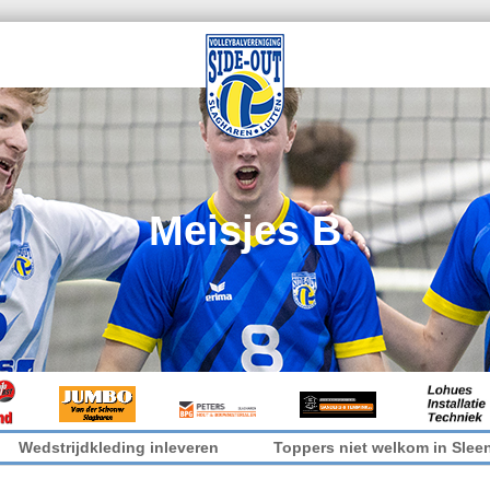
Meisjes B
kleding inleveren
Toppers niet welkom in Sleen
It’s