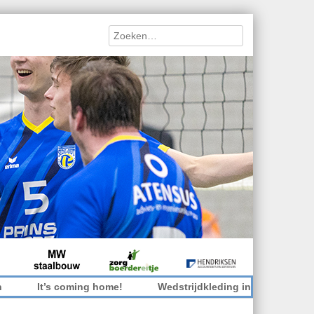
Search
 coming home!
Wedstrijdkleding inleveren
Toppers ni