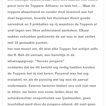
prooi voor de Toppers. Althans; zo leek het…. Waar de
toppers afwachtend en zonder druk leverend aan het
duel begonnen, leverde het thuisteam direct goede
servedruk en 3 prikballen op rij waardoor de Toppers al
snel tegen een fikse achterstand aankeken. Elkaar
wakker schudden gedurende de set was te laat verlies
met 16 gemaakte punten.
het roer moest om, dit wist elke Topper, het schijnt zelfs
dat R. Belt dit vernam; een berichtje in de
whatsappgroep: “Succes jongens”
ontdanks dat we dit bericht erg nodig hadden konden
de Toppers het tij niet keren. Passend was het erg
instabiel, en als de passing wel lag was de aanval
ondermaats. Externe factoren bleken ons ook niet mee
te zitten, we lieten ons soms leiden door de
scheidsrechter onsportiviteit van Ijselmuiden, geen
touchébal werd door de jongens erkend, dit siert geen