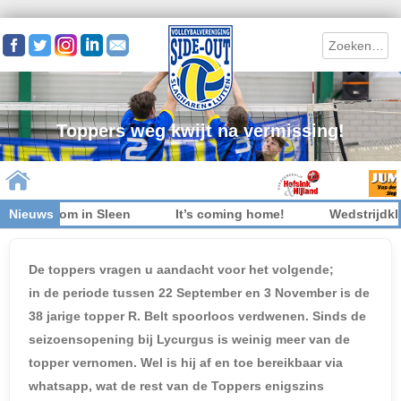
Search
Toppers weg kwijt na vermissing!
et welkom in Sleen
Nieuws
It’s coming home!
Wedstrijdkledi
Skip to content
De toppers vragen u aandacht voor het volgende;
in de periode tussen 22 September en 3 November is de
38 jarige topper R. Belt spoorloos verdwenen. Sinds de
seizoensopening bij Lycurgus is weinig meer van de
topper vernomen. Wel is hij af en toe bereikbaar via
whatsapp, wat de rest van de Toppers enigszins