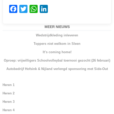
F
T
W
Li
a
w
h
n
c
itt
at
k
MEER NIEUWS
e
er
s
e
Wedstrijdkleding inleveren
b
A
dI
Toppers niet welkom in Sleen
o
p
n
It’s coming home!
o
p
Oproep: vrijwilligers Schoolvolleybal toernooi gezocht (26 februari)
k
Autobedrijf Hofsink & Nijland verlengd sponsoring met Side-Out
Heren 1
Heren 2
Heren 3
Heren 4