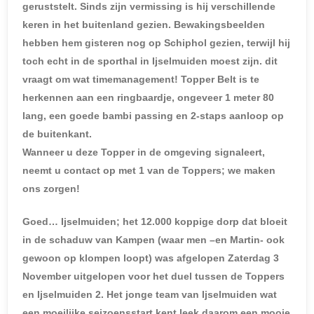
geruststelt. Sinds zijn vermissing is hij verschillende
keren in het buitenland gezien. Bewakingsbeelden
hebben hem gisteren nog op Schiphol gezien, terwijl hij
toch echt in de sporthal in Ijselmuiden moest zijn. dit
vraagt om wat timemanagement! Topper Belt is te
herkennen aan een ringbaardje, ongeveer 1 meter 80
lang, een goede bambi passing en 2-staps aanloop op
de buitenkant.
Wanneer u deze Topper in de omgeving signaleert,
neemt u contact op met 1 van de Toppers; we maken
ons zorgen!
Goed… Ijselmuiden; het 12.000 koppige dorp dat bloeit
in de schaduw van Kampen (waar men –en Martin- ook
gewoon op klompen loopt) was afgelopen Zaterdag 3
November uitgelopen voor het duel tussen de Toppers
en Ijselmuiden 2. Het jonge team van Ijselmuiden wat
een moeilijke seizoensstart kent leek daarom een mooie