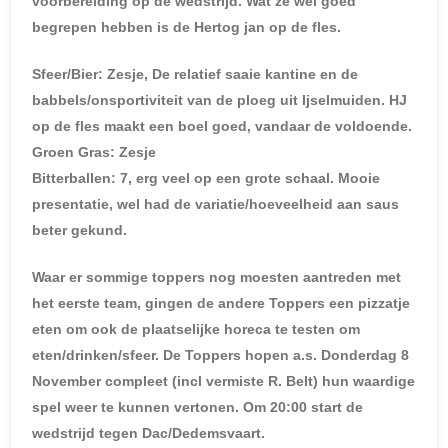
voorbereiding op de wedstrijd. Wat ze wel goed
begrepen hebben is de Hertog jan op de fles.
Sfeer/Bier: Zesje, De relatief saaie kantine en de
babbels/onsportiviteit van de ploeg uit Ijselmuiden. HJ
op de fles maakt een boel goed, vandaar de voldoende.
Groen Gras: Zesje
Bitterballen: 7, erg veel op een grote schaal. Mooie
presentatie, wel had de variatie/hoeveelheid aan saus
beter gekund.
Waar er sommige toppers nog moesten aantreden met
het eerste team, gingen de andere Toppers een pizzatje
eten om ook de plaatselijke horeca te testen om
eten/drinken/sfeer. De Toppers hopen a.s. Donderdag 8
November compleet (incl vermiste R. Belt) hun waardige
spel weer te kunnen vertonen. Om 20:00 start de
wedstrijd tegen Dac/Dedemsvaart.