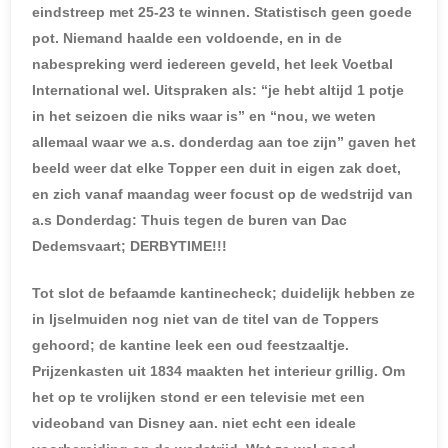
eindstreep met 25-23 te winnen. Statistisch geen goede
pot. Niemand haalde een voldoende, en in de
nabespreking werd iedereen geveld, het leek Voetbal
International wel. Uitspraken als: “je hebt altijd 1 potje
in het seizoen die niks waar is” en “nou, we weten
allemaal waar we a.s. donderdag aan toe zijn” gaven het
beeld weer dat elke Topper een duit in eigen zak doet,
en zich vanaf maandag weer focust op de wedstrijd van
a.s Donderdag: Thuis tegen de buren van Dac
Dedemsvaart; DERBYTIME!!!
Tot slot de befaamde kantinecheck; duidelijk hebben ze
in Ijselmuiden nog niet van de titel van de Toppers
gehoord; de kantine leek een oud feestzaaltje.
Prijzenkasten uit 1834 maakten het interieur grillig. Om
het op te vrolijken stond er een televisie met een
videoband van Disney aan. niet echt een ideale