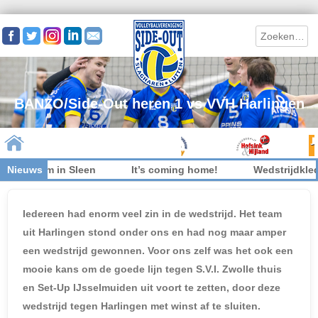
Search
BANZO/Side-Out heren 1 vs VVH Harlingen
t welkom in Sleen
Nieuws
It’s coming home!
Wedstrijdkledi
Skip to content
Iedereen had enorm veel zin in de wedstrijd. Het team
uit Harlingen stond onder ons en had nog maar amper
een wedstrijd gewonnen. Voor ons zelf was het ook een
mooie kans om de goede lijn tegen S.V.I. Zwolle thuis
en Set-Up IJsselmuiden uit voort te zetten, door deze
wedstrijd tegen Harlingen met winst af te sluiten.