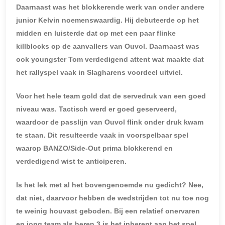
Daarnaast was het blokkerende werk van onder andere
junior Kelvin noemenswaardig. Hij debuteerde op het
midden en luisterde dat op met een paar flinke
killblocks op de aanvallers van Ouvol. Daarnaast was
ook youngster Tom verdedigend attent wat maakte dat
het rallyspel vaak in Slagharens voordeel uitviel.
Voor het hele team gold dat de servedruk van een goed
niveau was. Tactisch werd er goed geserveerd,
waardoor de passlijn van Ouvol flink onder druk kwam
te staan. Dit resulteerde vaak in voorspelbaar spel
waarop BANZO/Side-Out prima blokkerend en
verdedigend wist te anticiperen.
Is het lek met al het bovengenoemde nu gedicht? Nee,
dat niet, daarvoor hebben de wedstrijden tot nu toe nog
te weinig houvast geboden. Bij een relatief onervaren
en jong team als heren 3 is het inherent aan het spel