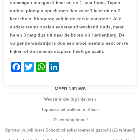
sommigen ploegen 2 keer uit en 1 keer thuis. Tegen
andere ploegen speelt men dan weer 1 keer uit en 2
keer thuis. Kangeroe valt in de eerste categorie. Alle
andere teams spelen aanstaand weekend thuis, maar
heren 3 mag dus uit naar de buren uit Hardenberg. De
volgende wedstrijd is dus een mooi meetmoment om te
kijken of de selectie stappen heeft gemaakt.
F
T
W
Li
a
w
h
n
c
itt
at
k
MEER NIEUWS
e
er
s
e
Wedstrijdkleding inleveren
b
A
dI
Toppers niet welkom in Sleen
o
p
n
It’s coming home!
o
p
Oproep: vrijwilligers Schoolvolleybal toernooi gezocht (26 februari)
k