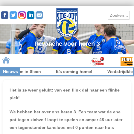
Search
Revanche voor heren 3
t welkom in Sleen
Nieuws
It’s coming home!
Wedstrijdkledi
Skip to content
Het is ze weer gelukt: van een flink dal naar een flinke
piek!
We hebben het over ons heren 3. Een team wat de ene
pot tegen zichzelf loopt te spelen en amper 48 uur later
een tegenstander kansloos met 0 punten naar huis