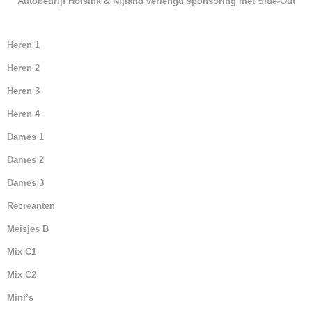
Autobedrijf Hofsink & Nijland verlengd sponsoring met Side-Out
Heren 1
Heren 2
Heren 3
Heren 4
Dames 1
Dames 2
Dames 3
Recreanten
Meisjes B
Mix C1
Mix C2
Mini’s