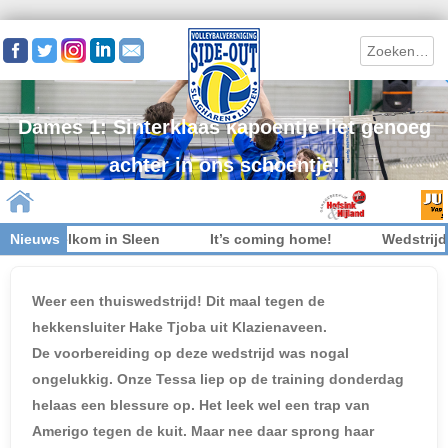
Search
Dames 1: Sinterklaas kapoentje liet genoeg
achter in ons schoentje!
 niet welkom in Sleen
Nieuws
It’s coming home!
Wedstrijdkl
Skip to content
Weer een thuiswedstrijd! Dit maal tegen de
hekkensluiter Hake Tjoba uit Klazienaveen.
De voorbereiding op deze wedstrijd was nogal
ongelukkig. Onze Tessa liep op de training donderdag
helaas een blessure op. Het leek wel een trap van
Amerigo tegen de kuit. Maar nee daar sprong haar