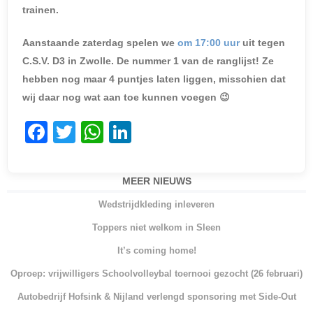
trainen.
Aanstaande zaterdag spelen we
om 17:00 uur
uit tegen
C.S.V. D3 in Zwolle. De nummer 1 van de ranglijst! Ze
hebben nog maar 4 puntjes laten liggen, misschien dat
wij daar nog wat aan toe kunnen voegen 😉
F
T
W
Li
a
w
h
n
c
itt
at
k
MEER NIEUWS
e
er
s
e
Wedstrijdkleding inleveren
b
A
dI
Toppers niet welkom in Sleen
o
p
n
It’s coming home!
o
p
Oproep: vrijwilligers Schoolvolleybal toernooi gezocht (26 februari)
k
Autobedrijf Hofsink & Nijland verlengd sponsoring met Side-Out