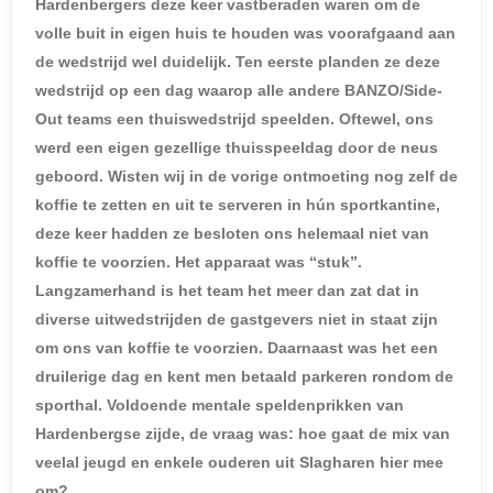
Hardenbergers deze keer vastberaden waren om de
volle buit in eigen huis te houden was voorafgaand aan
de wedstrijd wel duidelijk. Ten eerste planden ze deze
wedstrijd op een dag waarop alle andere BANZO/Side-
Out teams een thuiswedstrijd speelden. Oftewel, ons
werd een eigen gezellige thuisspeeldag door de neus
geboord. Wisten wij in de vorige ontmoeting nog zelf de
koffie te zetten en uit te serveren in hún sportkantine,
deze keer hadden ze besloten ons helemaal niet van
koffie te voorzien. Het apparaat was “stuk”.
Langzamerhand is het team het meer dan zat dat in
diverse uitwedstrijden de gastgevers niet in staat zijn
om ons van koffie te voorzien. Daarnaast was het een
druilerige dag en kent men betaald parkeren rondom de
sporthal. Voldoende mentale speldenprikken van
Hardenbergse zijde, de vraag was: hoe gaat de mix van
veelal jeugd en enkele ouderen uit Slagharen hier mee
om?