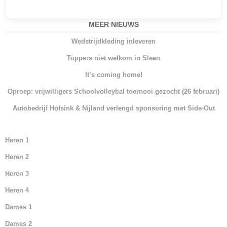
a
w
h
n
c
itt
at
k
MEER NIEUWS
e
er
s
e
Wedstrijdkleding inleveren
b
A
dI
Toppers niet welkom in Sleen
o
p
n
It’s coming home!
o
p
Oproep: vrijwilligers Schoolvolleybal toernooi gezocht (26 februari)
k
Autobedrijf Hofsink & Nijland verlengd sponsoring met Side-Out
Heren 1
Heren 2
Heren 3
Heren 4
Dames 1
Dames 2