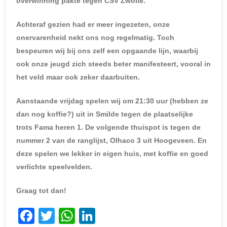
overwinning pakte tegen CSV Zwolle.
Achteraf gezien had er meer ingezeten, onze
onervarenheid nekt ons nog regelmatig. Toch
bespeuren wij bij ons zelf een opgaande lijn, waarbij
ook onze jeugd zich steeds beter manifesteert, vooral in
het veld maar ook zeker daarbuiten.
Aanstaande vrijdag spelen wij om 21:30 uur (hebben ze
dan nog koffie?) uit in Smilde tegen de plaatselijke
trots Fama heren 1. De volgende thuispot is tegen de
nummer 2 van de ranglijst, Olhaco 3 uit Hoogeveen. En
deze spelen we lekker in eigen huis, met koffie en goed
verlichte speelvelden.
Graag tot dan!
F
T
W
Li