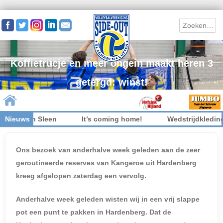
Search
Koffietrucje en meer ongein maakt heren 3
getergd: winst!
 in Sleen
Nieuws
It’s coming home!
Wedstrijdkleding inleve
Skip to content
Ons bezoek van anderhalve week geleden aan de zeer
geroutineerde reserves van Kangeroe uit Hardenberg
kreeg afgelopen zaterdag een vervolg.
Anderhalve week geleden wisten wij in een vrij slappe
pot een punt te pakken in Hardenberg. Dat de