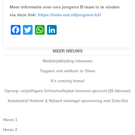
Meer informatie over ons jongens B team is te vinden
via deze link:
https://side-out.nl/jongens-b1/
F
T
W
Li
a
w
h
n
c
itt
at
k
MEER NIEUWS
e
er
s
e
Wedstrijdkleding inleveren
b
A
dI
Toppers niet welkom in Sleen
o
p
n
It’s coming home!
o
p
Oproep: vrijwilligers Schoolvolleybal toernooi gezocht (26 februari)
k
Autobedrijf Hofsink & Nijland verlengd sponsoring met Side-Out
Heren 1
Heren 2