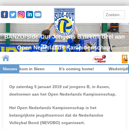
Search
BANZO/Side-Out Jongens B neemt deel aan
Open Nederlands Kampioenschap!
niet welkom in Sleen
Nieuws
It’s coming home!
Wedstrijdkle
Skip to content
Op zaterdag 5 januari 2019 zal jongens B, in Assen,
deelnemen aan het Open Nederlands Kampioenschap.
Het Open Nederlands Kampioenschap is het
belangrijkste jeugdtoernooi dat de Nederlandse
Volleybal Bond (NEVOBO) organiseert.