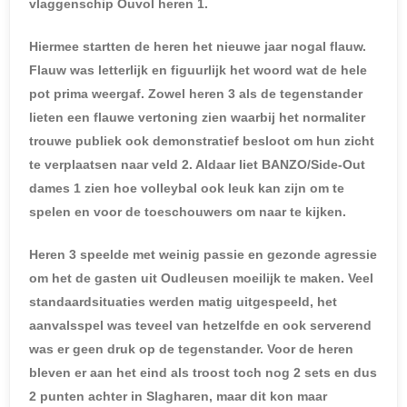
vlaggenschip Ouvol heren 1.
Hiermee startten de heren het nieuwe jaar nogal flauw.
Flauw was letterlijk en figuurlijk het woord wat de hele
pot prima weergaf. Zowel heren 3 als de tegenstander
lieten een flauwe vertoning zien waarbij het normaliter
trouwe publiek ook demonstratief besloot om hun zicht
te verplaatsen naar veld 2. Aldaar liet BANZO/Side-Out
dames 1 zien hoe volleybal ook leuk kan zijn om te
spelen en voor de toeschouwers om naar te kijken.
Heren 3 speelde met weinig passie en gezonde agressie
om het de gasten uit Oudleusen moeilijk te maken. Veel
standaardsituaties werden matig uitgespeeld, het
aanvalsspel was teveel van hetzelfde en ook serverend
was er geen druk op de tegenstander. Voor de heren
bleven er aan het eind als troost toch nog 2 sets en dus
2 punten achter in Slagharen, maar dit kon maar