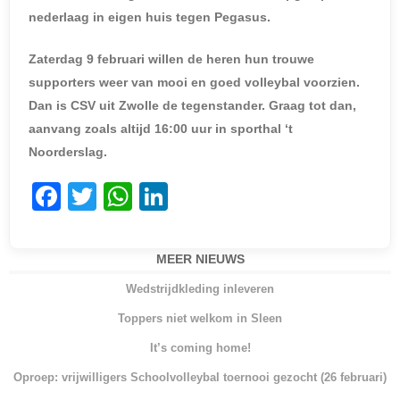
nederlaag in eigen huis tegen Pegasus.
Zaterdag 9 februari willen de heren hun trouwe
supporters weer van mooi en goed volleybal voorzien.
Dan is CSV uit Zwolle de tegenstander. Graag tot dan,
aanvang zoals altijd 16:00 uur in sporthal ‘t
Noorderslag.
F
T
W
Li
a
w
h
n
c
itt
at
k
MEER NIEUWS
e
er
s
e
Wedstrijdkleding inleveren
b
A
dI
Toppers niet welkom in Sleen
o
p
n
It’s coming home!
o
p
Oproep: vrijwilligers Schoolvolleybal toernooi gezocht (26 februari)
k