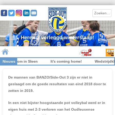
Search
Heren 3 verlengd winterslaap!
iet welkom in Sleen
Nieuws
It’s coming home!
Wedstrijdkled
Skip to content
De mannen van BANZO/Side-Out 3 zijn er niet in
geslaagd om de goede resultaten van eind 2018 door te
zetten in 2019.
In een niet bijster hoogstaande pot volleybal werd er in
eigen huis met 2-3 verloren van het Oudleusense