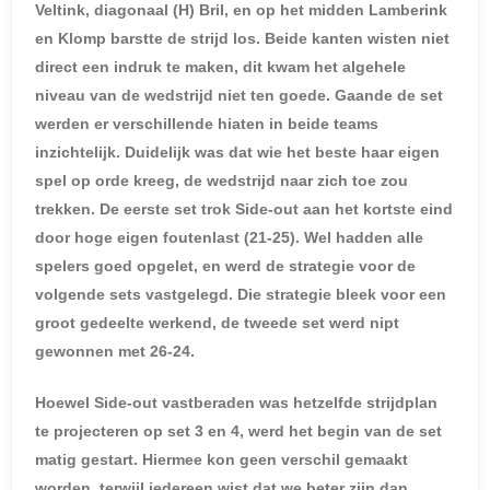
Veltink, diagonaal (H) Bril, en op het midden Lamberink
en Klomp barstte de strijd los. Beide kanten wisten niet
direct een indruk te maken, dit kwam het algehele
niveau van de wedstrijd niet ten goede. Gaande de set
werden er verschillende hiaten in beide teams
inzichtelijk. Duidelijk was dat wie het beste haar eigen
spel op orde kreeg, de wedstrijd naar zich toe zou
trekken. De eerste set trok Side-out aan het kortste eind
door hoge eigen foutenlast (21-25). Wel hadden alle
spelers goed opgelet, en werd de strategie voor de
volgende sets vastgelegd. Die strategie bleek voor een
groot gedeelte werkend, de tweede set werd nipt
gewonnen met 26-24.
Hoewel Side-out vastberaden was hetzelfde strijdplan
te projecteren op set 3 en 4, werd het begin van de set
matig gestart. Hiermee kon geen verschil gemaakt
worden, terwijl iedereen wist dat we beter zijn dan