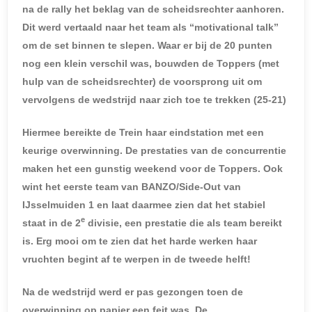
na de rally het beklag van de scheidsrechter aanhoren.
Dit werd vertaald naar het team als “motivational talk”
om de set binnen te slepen. Waar er bij de 20 punten
nog een klein verschil was, bouwden de Toppers (met
hulp van de scheidsrechter) de voorsprong uit om
vervolgens de wedstrijd naar zich toe te trekken (25-21)
Hiermee bereikte de Trein haar eindstation met een
keurige overwinning. De prestaties van de concurrentie
maken het een gunstig weekend voor de Toppers. Ook
wint het eerste team van BANZO/Side-Out van
IJsselmuiden 1 en laat daarmee zien dat het stabiel
e
staat in de 2
divisie, een prestatie die als team bereikt
is. Erg mooi om te zien dat het harde werken haar
vruchten begint af te werpen in de tweede helft!
Na de wedstrijd werd er pas gezongen toen de
overwinning op papier een feit was. De