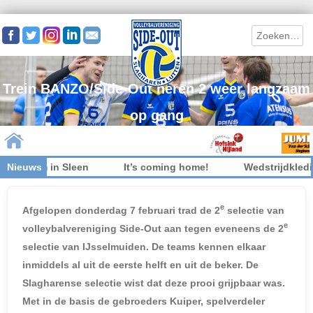
Search
Trein BANZO/Side-Out heren 2 weer langzaam
op gang
 welkom in Sleen
Nieuws
It’s coming home!
Wedstrijdkleding
Skip to content
e
Afgelopen donderdag 7 februari trad de 2
selectie van
e
volleybalvereniging Side-Out aan tegen eveneens de 2
selectie van IJsselmuiden. De teams kennen elkaar
inmiddels al uit de eerste helft en uit de beker. De
Slagharense selectie wist dat deze prooi grijpbaar was.
Met in de basis de gebroeders Kuiper, spelverdeler