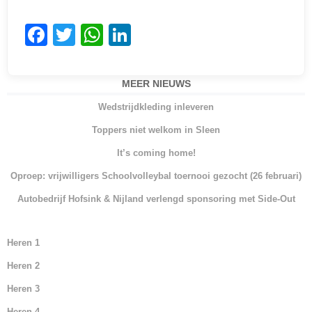
F
T
W
Li
a
w
h
n
c
itt
at
k
MEER NIEUWS
e
er
s
e
Wedstrijdkleding inleveren
b
A
dI
Toppers niet welkom in Sleen
o
p
n
It’s coming home!
o
p
Oproep: vrijwilligers Schoolvolleybal toernooi gezocht (26 februari)
k
Autobedrijf Hofsink & Nijland verlengd sponsoring met Side-Out
Heren 1
Heren 2
Heren 3
Heren 4