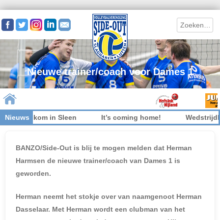
Search
Nieuwe trainer/coach voor Dames 1
 niet welkom in Sleen
Nieuws
It’s coming home!
Wedstrijdkl
Skip to content
BANZO/Side-Out is blij te mogen melden dat Herman
Harmsen de nieuwe trainer/coach van Dames 1 is
geworden.
Herman neemt het stokje over van naamgenoot Herman
Dasselaar. Met Herman wordt een clubman van het