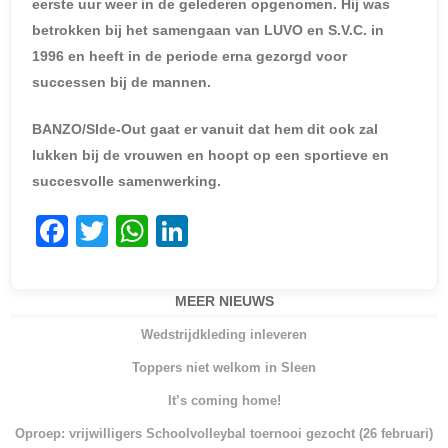
eerste uur weer in de gelederen opgenomen. Hij was
betrokken bij het samengaan van LUVO en S.V.C. in
1996 en heeft in de periode erna gezorgd voor
successen bij de mannen.
BANZO/SIde-Out gaat er vanuit dat hem dit ook zal
lukken bij de vrouwen en hoopt op een sportieve en
succesvolle samenwerking.
F
T
W
Li
a
w
h
n
c
itt
at
k
MEER NIEUWS
e
er
s
e
Wedstrijdkleding inleveren
b
A
dI
Toppers niet welkom in Sleen
o
p
n
It’s coming home!
o
p
Oproep: vrijwilligers Schoolvolleybal toernooi gezocht (26 februari)