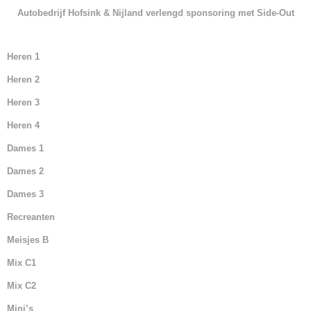
k
Autobedrijf Hofsink & Nijland verlengd sponsoring met Side-Out
Heren 1
Heren 2
Heren 3
Heren 4
Dames 1
Dames 2
Dames 3
Recreanten
Meisjes B
Mix C1
Mix C2
Mini’s