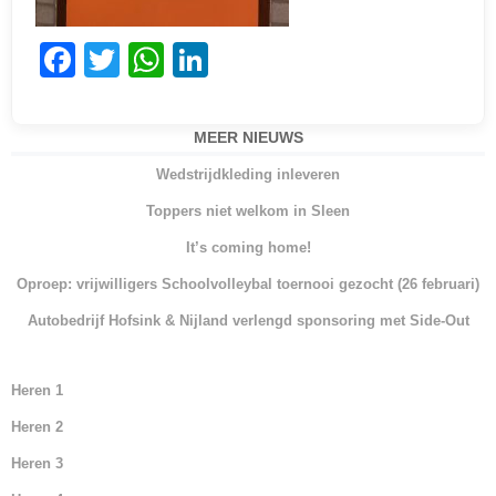
F
T
W
Li
a
w
h
n
c
itt
at
k
MEER NIEUWS
e
er
s
e
Wedstrijdkleding inleveren
b
A
dI
Toppers niet welkom in Sleen
o
p
n
It’s coming home!
o
p
Oproep: vrijwilligers Schoolvolleybal toernooi gezocht (26 februari)
k
Autobedrijf Hofsink & Nijland verlengd sponsoring met Side-Out
Heren 1
Heren 2
Heren 3