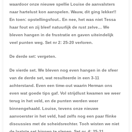
waardoor onze nieuwe spellie Louise de aanvalsters
naar hartelust kon aanspelen. Wauw, dit ging lekker!!
En toen: opstellingsfout.. En nee, het was niet Tessa
haar fout en zij bleef natuurlijk de rust zelve… We
bleven hangen in de frustratie en gaven uiteindelijk
veel punten weg. Set nr 2: 25-20 verloren.
De derde set: vergeten.
De vierde set. We bleven nog even hangen in de sfeer
van de derde set, wat resulteerde in een 3-11
achterstand. Even een time-out waarin Herman ons
even wat goede tips gaf. Vol strijdlust kwamen we weer
terug in het veld, en de punten werden weer
binnengehaald. Louise, tevens onze nieuwe
aanvoerster in het veld, had zelfs nog een paar flinke
discussies met de scheidsrechter. Toch wisten we niet
de laatste set binnen te slepen. Set nr. 4: 25-21.