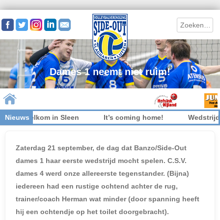
Search
Dames 1 neemt niet ruim!
niet welkom in Sleen
Nieuws
It’s coming home!
Wedstrijdkl
Skip to content
Zaterdag 21 september, de dag dat Banzo/Side-Out
dames 1 haar eerste wedstrijd mocht spelen. C.S.V.
dames 4 werd onze allereerste tegenstander. (Bijna)
iedereen had een rustige ochtend achter de rug,
trainer/coach Herman wat minder (door spanning heeft
hij een ochtendje op het toilet doorgebracht).