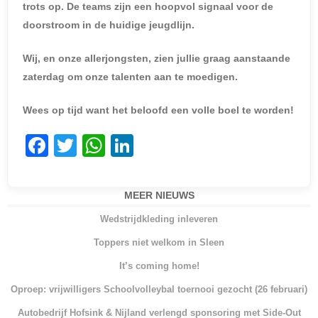
trots op. De teams zijn een hoopvol signaal voor de
doorstroom in de huidige jeugdlijn.
Wij, en onze allerjongsten, zien jullie graag aanstaande
zaterdag om onze talenten aan te moedigen.
Wees op tijd want het beloofd een volle boel te worden!
F
T
W
Li
a
w
h
n
c
itt
at
k
MEER NIEUWS
e
er
s
e
Wedstrijdkleding inleveren
b
A
dI
Toppers niet welkom in Sleen
o
p
n
It’s coming home!
o
p
Oproep: vrijwilligers Schoolvolleybal toernooi gezocht (26 februari)
k
Autobedrijf Hofsink & Nijland verlengd sponsoring met Side-Out