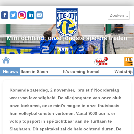
Search
Mini ochtend: onze jongste spelers treden
aan….
 niet welkom in Sleen
Nieuws
It’s coming home!
Wedstrijdk
Skip to content
Komende zaterdag, 2 november, bruist t’ Noorderslag
weer van levendigheid. De allerjongsten van onze club,
onze toekomst, onze mini’s mogen in onze thuisbasis
hun volleybalkunsten vertonen. Vanaf 9:00 uur is er
volop topsport in spé zichtbaar aan de Turflaan te
Slagharen. Dit spektakel zal de hele ochtend duren. De