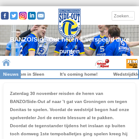
Search
BANZO/Side-Out heren 1 verspeeld dure
punten
iet welkom in Sleen
Nieuws
It’s coming home!
Wedstrijdkled
Skip to content
Zaterdag 30 november reisden de heren van
BANZO/Side-Out af naar ’t gat van Groningen om tegen
Donitas te spelen. Voordat de wedstrijd begon had onze
spelverdeler Jori de eerste blessure al te pakken.
Doordat de tegenstander tijdens het inslaan op buiten
toch domweg 1ste tempoballetjes ging spelen kreeg hij