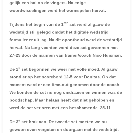
gelijk een bal op de vingers. Na enige
woordwisselingen werd het warmspelen hervat.
ste
Tijdens het begin van de 1
set werd al gauw de
wedstrijd stil gelegd omdat het digitale wedstrijd
formulier er uit lag. Na dit oponthoud werd de wedstrijd
hervat. Na lang vechten werd deze set gewonnen met
27-29 door de mannen van trainer/coach Nico Huisman.
e
De 2
set begonnen we weer met volle moed. Al gauw
stond er op het scorebord 12-5 voor Donitas. Op dat
moment werd er een time-out genomen door de coach.
We konden de set nu nog omdraaien en winnen was de
boodschap. Maar helaas heeft dat niet geholpen en
werd de set verloren met een beschamende 25-11.
e
De 3
set brak aan. De tweede set moeten we nu
gewoon even vergeten en doorgaan met de wedstrijd.