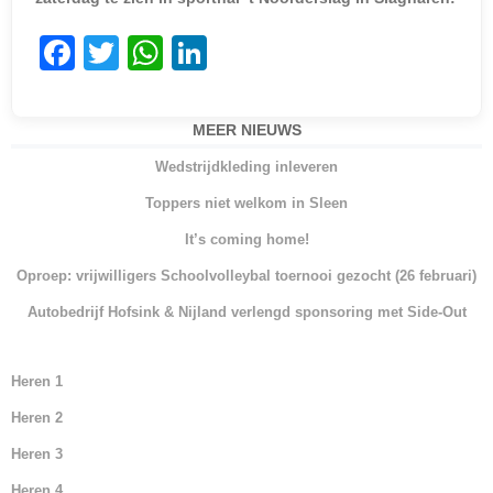
F
T
W
Li
a
w
h
n
c
itt
at
k
MEER NIEUWS
e
er
s
e
Wedstrijdkleding inleveren
b
A
dI
Toppers niet welkom in Sleen
o
p
n
It’s coming home!
o
p
Oproep: vrijwilligers Schoolvolleybal toernooi gezocht (26 februari)
k
Autobedrijf Hofsink & Nijland verlengd sponsoring met Side-Out
Heren 1
Heren 2
Heren 3
Heren 4