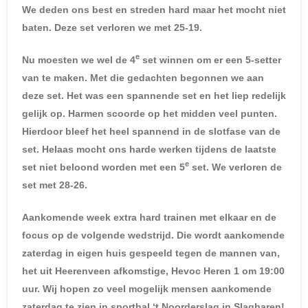
We deden ons best en streden hard maar het mocht niet
baten. Deze set verloren we met 25-19.
e
Nu moesten we wel de 4
set winnen om er een 5-setter
van te maken. Met die gedachten begonnen we aan
deze set. Het was een spannende set en het liep redelijk
gelijk op. Harmen scoorde op het midden veel punten.
Hierdoor bleef het heel spannend in de slotfase van de
set. Helaas mocht ons harde werken tijdens de laatste
e
set niet beloond worden met een 5
set. We verloren de
set met 28-26.
Aankomende week extra hard trainen met elkaar en de
focus op de volgende wedstrijd. Die wordt aankomende
zaterdag in eigen huis gespeeld tegen de mannen van,
het uit Heerenveen afkomstige, Hevoc Heren 1 om 19:00
uur. Wij hopen zo veel mogelijk mensen aankomende
zaterdag te zien in sporthal ‘t Noorderslag in Slagharen!