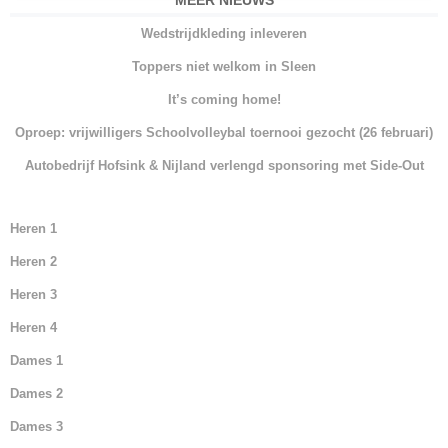
MEER NIEUWS
e
er
s
e
Wedstrijdkleding inleveren
b
A
dI
Toppers niet welkom in Sleen
o
p
n
It’s coming home!
o
p
Oproep: vrijwilligers Schoolvolleybal toernooi gezocht (26 februari)
k
Autobedrijf Hofsink & Nijland verlengd sponsoring met Side-Out
Heren 1
Heren 2
Heren 3
Heren 4
Dames 1
Dames 2
Dames 3