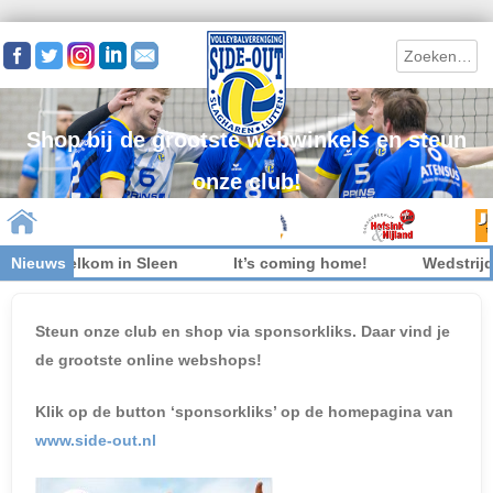
Search
Shop bij de grootste webwinkels en steun
onze club!
 niet welkom in Sleen
Nieuws
It’s coming home!
Wedstrijdk
Skip to content
Steun onze club en shop via sponsorkliks. Daar vind je
de grootste online webshops!
Klik op de button ‘sponsorkliks’ op de homepagina van
www.side-out.nl