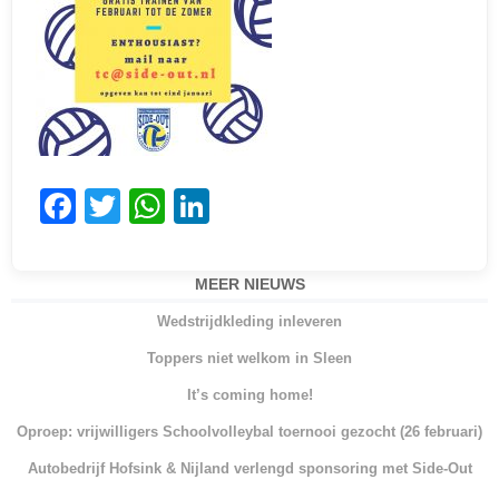
F
T
W
Li
a
w
h
n
c
itt
at
k
MEER NIEUWS
e
er
s
e
Wedstrijdkleding inleveren
b
A
dI
Toppers niet welkom in Sleen
o
p
n
It’s coming home!
o
p
Oproep: vrijwilligers Schoolvolleybal toernooi gezocht (26 februari)
k
Autobedrijf Hofsink & Nijland verlengd sponsoring met Side-Out