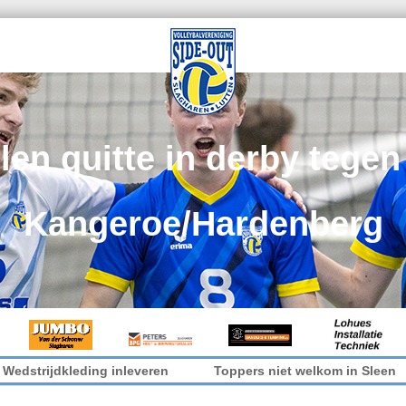
len quitte in derby tege
Kangeroe/Hardenberg
kleding inleveren
Toppers niet welkom in Sleen
It’s