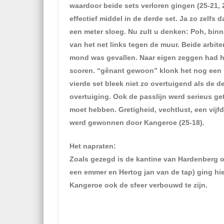
waardoor beide sets verloren gingen (25-21, 
effectief middel in de derde set. Ja zo zelfs
een meter sloeg. Nu zult u denken: Poh, binn
van het net links tegen de muur. Beide arbiter
mond was gevallen. Naar eigen zeggen had hi
scoren. “gênant gewoon” klonk het nog een pa
vierde set bleek niet zo overtuigend als de
overtuiging. Ook de passlijn werd serieus get
moet hebben. Gretigheid, vechtlust, een vijfd
werd gewonnen door Kangeroe (25-18).
Het napraten:
Zoals gezegd is de kantine van Hardenberg o
een emmer en Hertog jan van de tap) ging hie
Kangeroe ook de sfeer verbouwd te zijn.