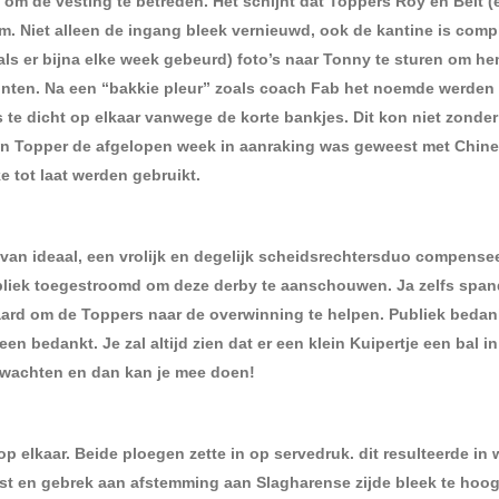
om de vesting te betreden. Het schijnt dat Toppers Roy en Belt 
m. Niet alleen de ingang bleek vernieuwd, ook de kantine is comp
ls er bijna elke week gebeurd) foto’s naar Tonny te sturen om h
unten. Na een “bakkie pleur” zoals coach Fab het noemde werden
te dicht op elkaar vanwege de korte bankjes. Dit kon niet zonder
en Topper de afgelopen week in aanraking was geweest met Chine
 tot laat werden gebruikt.
t van ideaal, een vrolijk en degelijk scheidsrechtersduo compense
ubliek toegestroomd om deze derby te aanschouwen. Ja zelfs spa
ard om de Toppers naar de overwinning te helpen. Publiek bedan
n bedankt. Je zal altijd zien dat er een klein Kuipertje een bal in 
f wachten en dan kan je mee doen!
op elkaar. Beide ploegen zette in op servedruk. dit resulteerde in 
ast en gebrek aan afstemming aan Slagharense zijde bleek te hoo