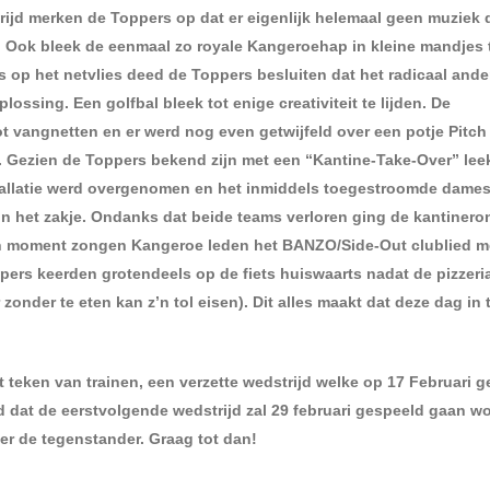
jd merken de Toppers op dat er eigenlijk helemaal geen muziek 
. Ook bleek de eenmaal zo royale Kangeroehap in kleine mandjes t
s op het netvlies deed de Toppers besluiten dat het radicaal ande
ossing. Een golfbal bleek tot enige creativiteit te lijden. De
angnetten en er werd nog even getwijfeld over een potje Pitch 
. Gezien de Toppers bekend zijn met een “Kantine-Take-Over” leek
tallatie werd overgenomen en het inmiddels toegestroomde dame
n het zakje. Ondanks dat beide teams verloren ging de kantinero
en moment zongen Kangeroe leden het BANZO/Side-Out clublied m
oppers keerden grotendeels op de fiets huiswaarts nadat de pizzeri
onder te eten kan z’n tol eisen). Dit alles maakt dat deze dag in 
 teken van trainen, een verzette wedstrijd welke op 17 Februari 
d dat de eerstvolgende wedstrijd zal 29 februari gespeeld gaan w
er de tegenstander. Graag tot dan!