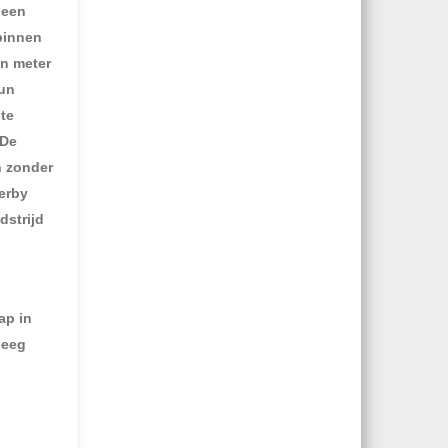
 een
 binnen
en meter
hun
te
 De
n zonder
derby
dstrijd
ap in
leeg