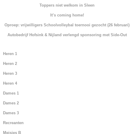
b
A
dI
Toppers niet welkom in Sleen
o
p
n
It’s coming home!
o
p
Oproep: vrijwilligers Schoolvolleybal toernooi gezocht (26 februari)
k
Autobedrijf Hofsink & Nijland verlengd sponsoring met Side-Out
Heren 1
Heren 2
Heren 3
Heren 4
Dames 1
Dames 2
Dames 3
Recreanten
Meisjes B