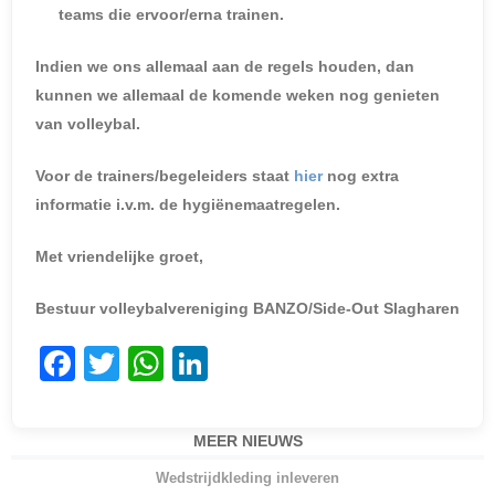
teams die ervoor/erna trainen.
Indien we ons allemaal aan de regels houden, dan
kunnen we allemaal de komende weken nog genieten
van volleybal.
Voor de trainers/begeleiders staat
hier
nog extra
informatie i.v.m. de hygiënemaatregelen.
Met vriendelijke groet,
Bestuur volleybalvereniging BANZO/Side-Out Slagharen
F
T
W
Li
a
w
h
n
c
itt
at
k
MEER NIEUWS
e
er
s
e
Wedstrijdkleding inleveren