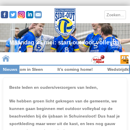
Search
Maandag 25 mei: start outdoor volleybal
iet welkom in Sleen
Nieuws
It’s coming home!
Wedstrijdkled
Skip to content
Beste leden en ouders/verzorgers van leden,
We hebben groen licht gekregen van de gemeente, we
kunnen gaan beginnen met outdoor volleybal op de
beachvelden bij de ijsbaan in Schuinesloot! Dus haal je
sportkleding maar weer uit de kast, en lees nog gauw