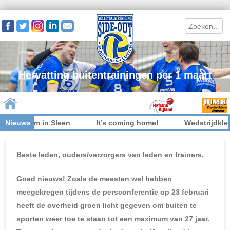
Search
Hervatting buitentrainingen per 1 maart
et welkom in Sleen
Nieuws
It’s coming home!
Wedstrijdkledi
Skip to content
Beste leden, ouders/verzorgers van leden en trainers,
Goed nieuws! Zoals de meesten wel hebben
meegekregen tijdens de persconferentie op 23 februari
heeft de overheid groen licht gegeven om buiten te
sporten weer toe te staan tot een maximum van 27 jaar.