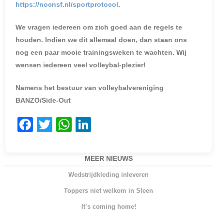
https://nocnsf.nl/sportprotocol
.
We vragen iedereen om zich goed aan de regels te
houden. Indien we dit allemaal doen, dan staan ons
nog een paar mooie trainingsweken te wachten. Wij
wensen iedereen veel volleybal-plezier!
Namens het bestuur van volleybalvereniging
BANZO/Side-Out
F
T
W
Li
a
w
h
n
c
itt
at
k
MEER NIEUWS
e
er
s
e
Wedstrijdkleding inleveren
b
A
dI
Toppers niet welkom in Sleen
o
p
n
It’s coming home!