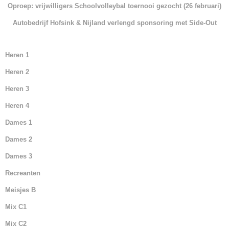
o
p
Oproep: vrijwilligers Schoolvolleybal toernooi gezocht (26 februari)
k
Autobedrijf Hofsink & Nijland verlengd sponsoring met Side-Out
Heren 1
Heren 2
Heren 3
Heren 4
Dames 1
Dames 2
Dames 3
Recreanten
Meisjes B
Mix C1
Mix C2