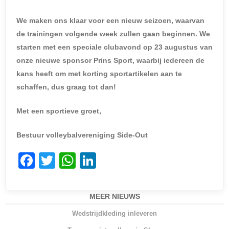
We maken ons klaar voor een nieuw seizoen, waarvan
de trainingen volgende week zullen gaan beginnen. We
starten met een speciale clubavond op 23 augustus van
onze nieuwe sponsor Prins Sport, waarbij iedereen de
kans heeft om met korting sportartikelen aan te
schaffen, dus graag tot dan!
Met een sportieve groet,
Bestuur volleybalvereniging Side-Out
F
T
W
Li
a
w
h
n
c
itt
at
k
MEER NIEUWS
e
er
s
e
Wedstrijdkleding inleveren
b
A
dI