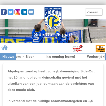
Search
Side-Out 25 jaar!
iet welkom in Sleen
Nieuws
It’s coming home!
Wedstrijdkled
Skip to content
Afgelopen zondag heeft volleybalvereniging Side-Out
het 25 jarig jubileum kleinschalig gevierd met het
uitreiken van een jubileumtaart aan de oprichters van
deze mooie club.
In verband met de huidige coronamaatregelen en 1,5