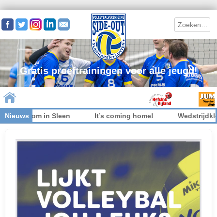
Search
Gratis proeftrainingen voor alle jeugd!
iet welkom in Sleen
Nieuws
It’s coming home!
Wedstrijdkled
Skip to content