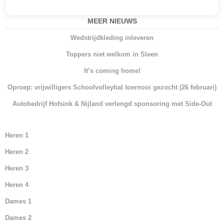
a
w
h
n
c
itt
at
k
MEER NIEUWS
e
er
s
e
Wedstrijdkleding inleveren
b
A
dI
Toppers niet welkom in Sleen
o
p
n
It’s coming home!
o
p
Oproep: vrijwilligers Schoolvolleybal toernooi gezocht (26 februari)
k
Autobedrijf Hofsink & Nijland verlengd sponsoring met Side-Out
Heren 1
Heren 2
Heren 3
Heren 4
Dames 1
Dames 2