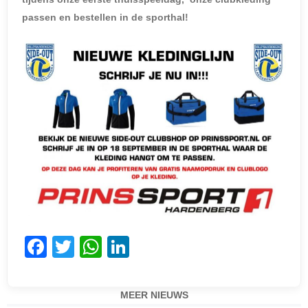
passen en bestellen in de sporthal!
F
T
W
Li
a
w
h
n
c
itt
at
k
MEER NIEUWS