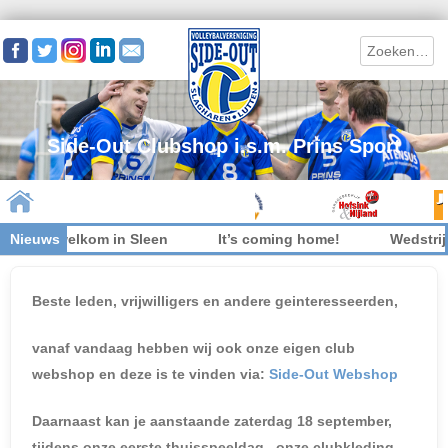
Search
Side-Out Clubshop i.s.m. Prins Sport
s niet welkom in Sleen
Nieuws
It’s coming home!
Wedstrijd
Skip to content
Beste leden, vrijwilligers en andere geinteresseerden,
vanaf vandaag hebben wij ook onze eigen club
webshop en deze is te vinden via:
Side-Out Webshop
Daarnaast kan je aanstaande zaterdag 18 september,
tijdens onze eerste thuisspeeldag, onze clubkleding