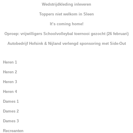
e
er
s
e
Wedstrijdkleding inleveren
b
A
dI
Toppers niet welkom in Sleen
o
p
n
It’s coming home!
o
p
Oproep: vrijwilligers Schoolvolleybal toernooi gezocht (26 februari)
k
Autobedrijf Hofsink & Nijland verlengd sponsoring met Side-Out
Heren 1
Heren 2
Heren 3
Heren 4
Dames 1
Dames 2
Dames 3
Recreanten