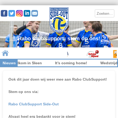
Search
Rabo ClubSupport: stem op ons!
s niet welkom in Sleen
Nieuws
It’s coming home!
Wedstrijdk
Skip to content
Ook dit jaar doen wij weer mee aan Rabo ClubSupport!
Stem op ons via:
Rabo ClubSupport Side-Out
Alvast heel erg bedankt voor je stem!