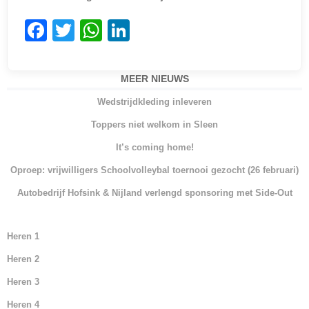
F
T
W
Li
a
w
h
n
c
itt
at
k
MEER NIEUWS
e
er
s
e
Wedstrijdkleding inleveren
b
A
dI
Toppers niet welkom in Sleen
o
p
n
It’s coming home!
o
p
Oproep: vrijwilligers Schoolvolleybal toernooi gezocht (26 februari)
k
Autobedrijf Hofsink & Nijland verlengd sponsoring met Side-Out
Heren 1
Heren 2
Heren 3
Heren 4