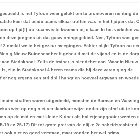
 gespeeld is het Tyfoon weer gelukt om te promoveren richting de
aatste keer dat beide teams elkaar troffen was in het tijdperk dat
n op tijd(!) op kraamvisite kwamen bij elkaar. In het verleden w
tegen deze jongens uit dat gaswinningsgebied. Nee, Tyfoon was ge
f 2 omdat we in het gezeur meegingen. Echter blijkt Tyfoon nu ee
 Menig Nieuw Buinenaar heeft geheuld met de vijand en is de dor
aan Stadsknoal. Zelfs de trainer is hier debet aan. Waar in Nieu
 is, zijn in Stadsknoal 4 heren teams die bij deze vereniging de
of er nog ergens een strijdbijl hangt en hoeveel argwaan en woed
ciplinaire straffen waren uitgedeeld, moesten de Barman en Wassin
us wist op nog niet verklaarbare wijze onder zijn straf uit te ko
mp op de mid en met kleine Kuiper als balletjesopgooier werden 
-19 en 25-17) Dit tot grote pret van de olijke 2
e
scheidsrechter d
et ook niet zo goed verstaan, maar vonden het wel prima.