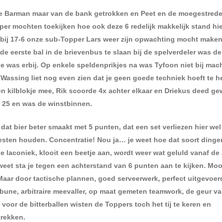
e Barman maar van de bank getrokken en Peet en de moegestrede
oper mochten toekijken hoe ook deze 6 redelijk makkelijk stand hi
 bij 17-6 onze sub-Topper Lars weer zijn opwachting mocht make
de eerste bal in de brievenbus te slaan bij de spelverdeler was d
e was erbij. Op enkele speldenprikjes na was Tyfoon niet bij mac
 Wassing liet nog even zien dat je geen goede techniek hoeft te 
en kilblokje mee, Rik scoorde 4x achter elkaar en Driekus deed g
e 25 en was de winstbinnen.
l dat bier beter smaakt met 5 punten, dat een set verliezen hier wel
oesten houden. Concentratie! Nou ja… je weet hoe dat soort ding
tje laconiek, klooit een beetje aan, wordt weer wat geluld vanaf de
weet sta je tegen een achterstand van 6 punten aan te kijken. Moo
Maar door tactische plannen, goed serveerwerk, perfect uitgevoer
ibune, arbitraire meevaller, op maat gemeten teamwork, de geur va
 voor de bitterballen wisten de Toppers toch het tij te keren en
trekken.