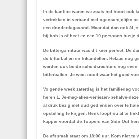
In de kantine waren we zoals het hoort ook k
vertrekken in verband met ogenschijnlijke b
een donderdagavond. Maar dat dan ook ál je 
hij bob is of heet en een 10 persoons busje
De bittergarnituur was dit keer perfect. De 
de bitterballen en frikandellen. Helaas nog 
werden ook beide scheidsrechters nog even 
bitterballen. Je weet nooit waar het goed vo
Volgende week zaterdag is het familiedag vo
heren 1. Je-mag-alles-verliezen-behalve-deze 
al druk bezig met oud gedienden over te hale
opstelling te krijgen. Henk loopt nu al te tr
kapper voordat de Toppers van Side-Out her
De afspraak staat om 18:00 uur. Kom niet te v