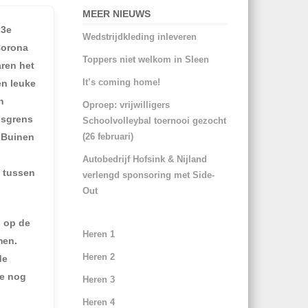
MEER NIEUWS
 3
e
Wedstrijdkleding inleveren
 Corona
Toppers niet welkom in Sleen
aren het
It’s coming home!
en leuke
n
Oproep: vrijwilligers
psgrens
Schoolvolleybal toernooi gezocht
w Buinen
(26 februari)
Autobedrijf Hofsink & Nijland
e tussen
verlengd sponsoring met Side-
Out
g op de
Heren 1
men.
Heren 2
de
ie nog
Heren 3
Heren 4