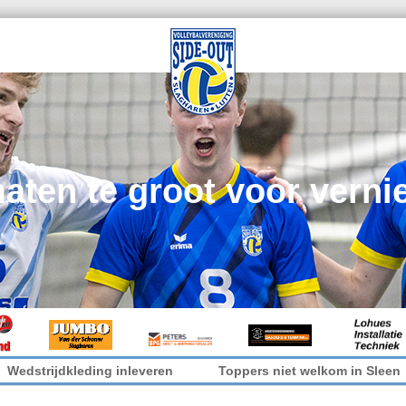
aten te groot voor vern
trijdkleding inleveren
Toppers niet welkom in Sleen