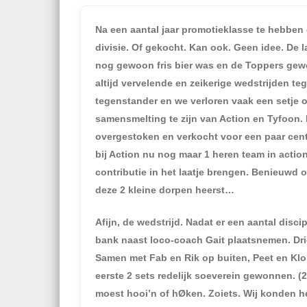
Na een aantal jaar promotieklasse te hebben
divisie. Of gekocht. Kan ook. Geen idee. De l
nog gewoon fris bier was en de Toppers gewoo
altijd vervelende en zeikerige wedstrijden 
tegenstander en we verloren vaak een setje o
samensmelting te zijn van Action en Tyfoon.
overgestoken en verkocht voor een paar cent 
bij Action nu nog maar 1 heren team in action
contributie in het laatje brengen. Benieuwd 
deze 2 kleine dorpen heerst…
Afijn, de wedstrijd. Nadat er een aantal dis
bank naast loco-coach Gait plaatsnemen. Driek
Samen met Fab en Rik op buiten, Peet en Klo
eerste 2 sets redelijk soeverein gewonnen. (25
moest hooi’n of hØken. Zoiets. Wij konden h