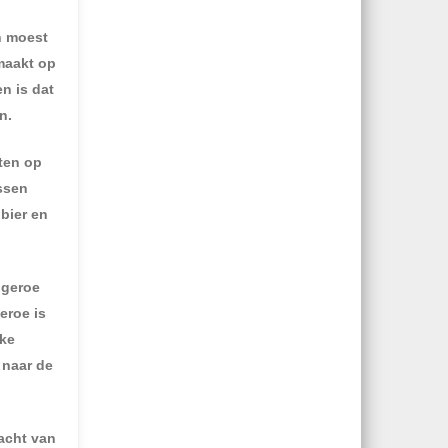
n moest
maakt op
n is dat
n.
ten op
ussen
bier en
ngeroe
eroe is
jke
 naar de
racht van