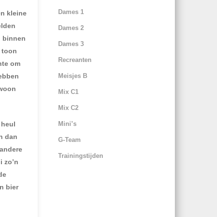
Dames 1
n kleine
elden
Dames 2
n binnen
Dames 3
e toon
Recreanten
hte om
hebben
Meisjes B
ewoon
Mix C1
Mix C2
 heul
Mini’s
en dan
G-Team
 andere
Trainingstijden
i zo’n
de
n bier