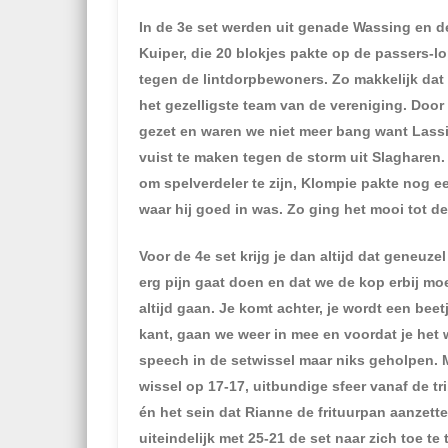
In de 3
e
set werden uit genade Wassing en d
Kuiper, die 20 blokjes pakte op de passers-l
tegen de lintdorpbewoners. Zo makkelijk dat
het gezelligste team van de vereniging. Door 
gezet en waren we niet meer bang want Lassi
vuist te maken tegen de storm uit Slagharen.
om spelverdeler te zijn, Klompie pakte nog e
waar hij goed in was. Zo ging het mooi tot d
Voor de 4
e
set krijg je dan altijd dat geneuze
erg pijn gaat doen en dat we de kop erbij m
altijd gaan. Je komt achter, je wordt een bee
kant, gaan we weer in mee en voordat je het 
speech in de setwissel maar niks geholpen. 
wissel op 17-17, uitbundige sfeer vanaf de tr
én het sein dat Rianne de frituurpan aanzette
uiteindelijk met 25-21 de set naar zich toe te 