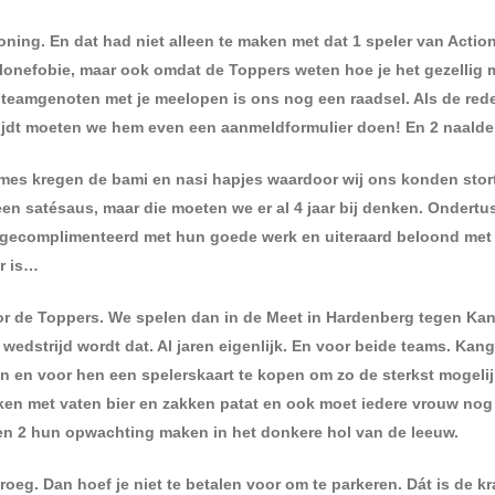
oning. En dat had niet alleen te maken met dat 1 speler van Actio
elonefobie, maar ook omdat de Toppers weten hoe je het gezellig 
teamgenoten met je meelopen is ons nog een raadsel. Als de rede
 rijdt moeten we hem even een aanmeldformulier doen! En 2 naalde
dames kregen de bami en nasi hapjes waardoor wij ons konden stor
geen satésaus, maar die moeten we er al 4 jaar bij denken. Ondert
gecomplimenteerd met hun goede werk en uiteraard beloond met 
or is…
or de Toppers. We spelen dan in de Meet in Hardenberg tegen Ka
wedstrijd wordt dat. Al jaren eigenlijk. En voor beide teams. Kang
n en voor hen een spelerskaart te kopen om zo de sterkst mogeli
ekken met vaten bier en zakken patat en ook moet iedere vrouw nog
en 2 hun opwachting maken in het donkere hol van de leeuw.
roeg. Dan hoef je niet te betalen voor om te parkeren. Dát is de k