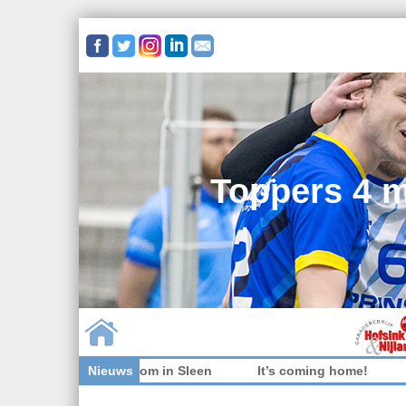
Toppers 4 m
oppers niet welkom in Sleen
Nieuws
It’s coming home!
Weds
Skip to content