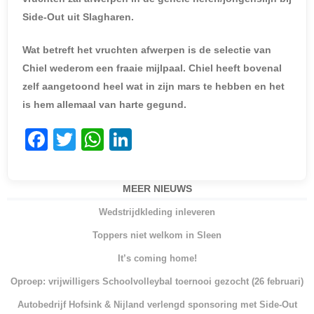
Side-Out uit Slagharen.
Wat betreft het vruchten afwerpen is de selectie van
Chiel wederom een fraaie mijlpaal. Chiel heeft bovenal
zelf aangetoond heel wat in zijn mars te hebben en het
is hem allemaal van harte gegund.
F
T
W
Li
a
w
h
n
c
itt
at
k
MEER NIEUWS
e
er
s
e
Wedstrijdkleding inleveren
b
A
dI
Toppers niet welkom in Sleen
o
p
n
It’s coming home!
o
p
Oproep: vrijwilligers Schoolvolleybal toernooi gezocht (26 februari)
k
Autobedrijf Hofsink & Nijland verlengd sponsoring met Side-Out