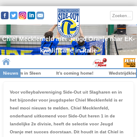
Search
Chiel Mecklenfeld met Jeugd Oranje naar EK-
kwalificatie in Italië
t welkom in Sleen
Nieuws
It’s coming home!
Wedstrijdkledin
Skip to content
Voor volleybalvereniging Side-Out uit Slagharen en in
het bijzonder voor jeugdspeler Chiel Mecklenfeld is er
heel mooi nieuws te melden. Chiel Mecklenfeld,
onderhand uitkomend voor Side-Out heren 1 in de
landelijke 2e divisie, heeft de selectie voor Jeugd
Oranje met succes doorstaan. Dit houdt in dat Chiel in