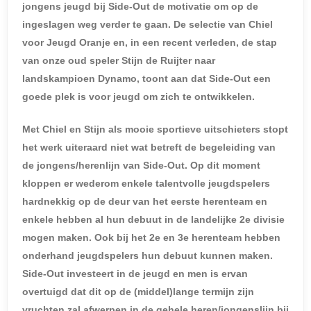
jongens jeugd bij Side-Out de motivatie om op de
ingeslagen weg verder te gaan. De selectie van Chiel
voor Jeugd Oranje en, in een recent verleden, de stap
van onze oud speler Stijn de Ruijter naar
landskampioen Dynamo, toont aan dat Side-Out een
goede plek is voor jeugd om zich te ontwikkelen.
Met Chiel en Stijn als mooie sportieve uitschieters stopt
het werk uiteraard niet wat betreft de begeleiding van
de jongens/herenlijn van Side-Out. Op dit moment
kloppen er wederom enkele talentvolle jeugdspelers
hardnekkig op de deur van het eerste herenteam en
enkele hebben al hun debuut in de landelijke 2e divisie
mogen maken. Ook bij het 2e en 3e herenteam hebben
onderhand jeugdspelers hun debuut kunnen maken.
Side-Out investeert in de jeugd en men is ervan
overtuigd dat dit op de (middel)lange termijn zijn
vruchten zal afwerpen in de gehele heren/jongenslijn bij