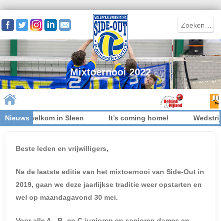
Search
Mixtoernooi 2022
rs niet welkom in Sleen
Nieuws
It’s coming home!
Wedstrijd
Skip to content
Beste leden en vrijwilligers,
Na de laatste editie van het mixtoernooi van Side-Out in
2019, gaan we deze jaarlijkse traditie weer opstarten en
wel op maandagavond 30 mei.
Voor alle A-, B- en C-junioren en senioren dames en