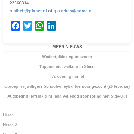
22366334
b.sibelt@planet.nl
of
gja.arkes@home.nl
F
T
W
Li
a
w
h
n
c
itt
at
k
MEER NIEUWS
e
er
s
e
Wedstrijdkleding inleveren
b
A
dI
Toppers niet welkom in Sleen
o
p
n
It’s coming home!
o
p
Oproep: vrijwilligers Schoolvolleybal toernooi gezocht (26 februari)
k
Autobedrijf Hofsink & Nijland verlengd sponsoring met Side-Out
Heren 1
Heren 2