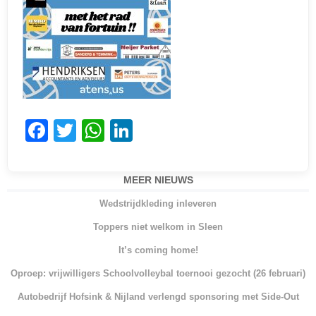
F
T
W
Li
a
w
h
n
c
itt
at
k
MEER NIEUWS
e
er
s
e
Wedstrijdkleding inleveren
b
A
dI
Toppers niet welkom in Sleen
o
p
n
It’s coming home!
o
p
Oproep: vrijwilligers Schoolvolleybal toernooi gezocht (26 februari)
k
Autobedrijf Hofsink & Nijland verlengd sponsoring met Side-Out