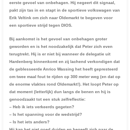
eerste gevoel van onbehagen. Hij negeert dit signaal,
pakt zijn tas in en stapt in de sportieve volkswagen van
Erik Veltink om zich naar Oldemarkt te begeven voor
een sportieve strijd tegen DIOS.
Bij aankomst is het gevoel van onbehagen groter
geworden en is het noodzakelijk dat Peter zich even
terugtrekt. Hij is er niet bij wanneer de delegatie uit
Hardenberg binnenkomt en zij lachend verkondigen dat
de geblesseerde Anrico Wassing het heeft gepresteerd
om twee maal fout te rijden op 300 meter weg (en dat op
de enorme vlaktes rond Oldemarkt!). Het loopt Peter op
dat moment (letterlijk) dun langs de benen en hij is
genoodzaakt tot een stuk zelfreflectie:
– Heb ik iets verkeerds gegeten?
– Is het spanning voor de wedstrijd?
– Is het iets anders?
Hij kan het niet goed duiden en begeeft zich naar de