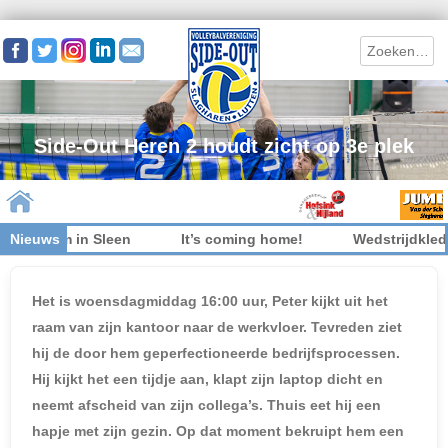
Search
Side-Out Heren 2 houdt zicht op 3e plek
kom in Sleen
Nieuws
It’s coming home!
Wedstrijdkleding inl
Skip to content
Het is woensdagmiddag 16:00 uur, Peter kijkt uit het
raam van zijn kantoor naar de werkvloer. Tevreden ziet
hij de door hem geperfectioneerde bedrijfsprocessen.
Hij kijkt het een tijdje aan, klapt zijn laptop dicht en
neemt afscheid van zijn collega’s. Thuis eet hij een
hapje met zijn gezin. Op dat moment bekruipt hem een