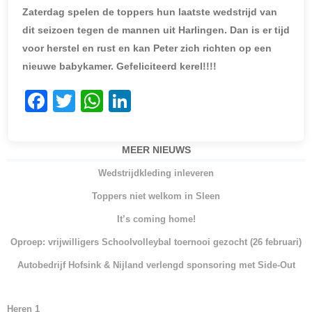
Zaterdag spelen de toppers hun laatste wedstrijd van
dit seizoen tegen de mannen uit Harlingen. Dan is er tijd
voor herstel en rust en kan Peter zich richten op een
nieuwe babykamer. Gefeliciteerd kerel!!!!
F
T
W
Li
a
w
h
n
c
itt
at
k
MEER NIEUWS
e
er
s
e
Wedstrijdkleding inleveren
b
A
dI
Toppers niet welkom in Sleen
o
p
n
It’s coming home!
o
p
Oproep: vrijwilligers Schoolvolleybal toernooi gezocht (26 februari)
k
Autobedrijf Hofsink & Nijland verlengd sponsoring met Side-Out
Heren 1