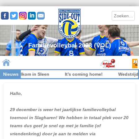
Search
Familievolleybal 2023 (VOL)
 niet welkom in Sleen
Nieuws
It’s coming home!
Wedstrijdk
Skip to content
Hallo,
29 december
is weer het jaarlijkse familievolleybal
toernooi in Slagharen! We hebben in totaal plek voor 20
teams dus geef je snel op met je familie (of
vriendenkring) door je aan te melden via