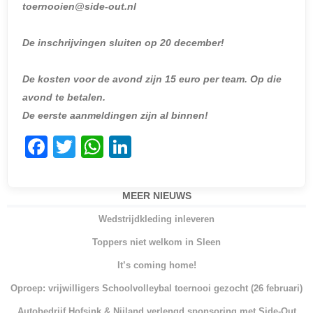
toernooien@side-out.nl
De inschrijvingen sluiten
op 20 december
!
De kosten voor de avond zijn 15 euro per team. Op die
avond te betalen.
De eerste aanmeldingen zijn al binnen!
F
T
W
Li
a
w
h
n
c
itt
at
k
MEER NIEUWS
e
er
s
e
Wedstrijdkleding inleveren
b
A
dI
Toppers niet welkom in Sleen
o
p
n
It’s coming home!
o
p
Oproep: vrijwilligers Schoolvolleybal toernooi gezocht (26 februari)
k
Autobedrijf Hofsink & Nijland verlengd sponsoring met Side-Out