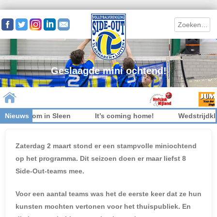
Search
Geslaagde mini ochtend!
iet welkom in Sleen
Nieuws
It’s coming home!
Wedstrijdkled
Skip to content
Zaterdag 2 maart stond er een stampvolle miniochtend
op het programma. Dit seizoen doen er maar liefst 8
Side-Out-teams mee.
Voor een aantal teams was het de eerste keer dat ze hun
kunsten mochten vertonen voor het thuispubliek. En