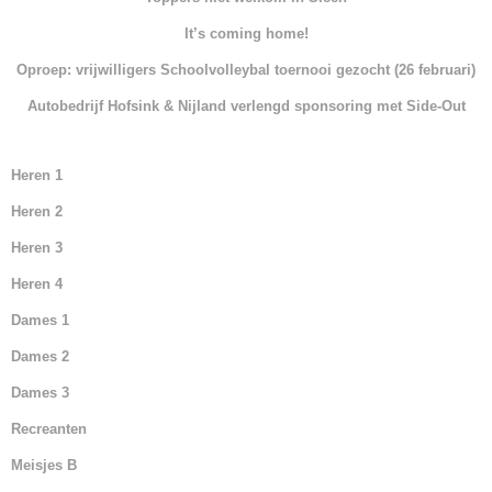
o
p
n
It’s coming home!
o
p
Oproep: vrijwilligers Schoolvolleybal toernooi gezocht (26 februari)
k
Autobedrijf Hofsink & Nijland verlengd sponsoring met Side-Out
Heren 1
Heren 2
Heren 3
Heren 4
Dames 1
Dames 2
Dames 3
Recreanten
Meisjes B