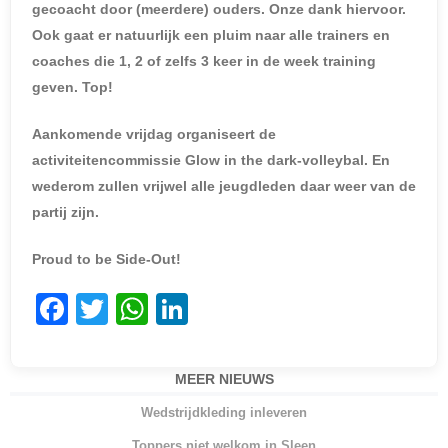
gecoacht door (meerdere) ouders. Onze dank hiervoor.
Ook gaat er natuurlijk een pluim naar alle trainers en
coaches die 1, 2 of zelfs 3 keer in de week training
geven. Top!
Aankomende vrijdag organiseert de
activiteitencommissie Glow in the dark-volleybal. En
wederom zullen vrijwel alle jeugdleden daar weer van de
partij zijn.
Proud to be Side-Out!
F
T
W
Li
a
w
h
n
c
itt
at
k
MEER NIEUWS
e
er
s
e
Wedstrijdkleding inleveren
b
A
dI
Toppers niet welkom in Sleen