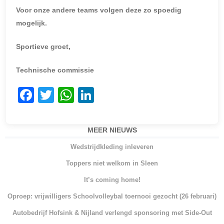
Voor onze andere teams volgen deze zo spoedig
mogelijk.
Sportieve groet,
Technische commissie
F
T
W
Li
a
w
h
n
c
itt
at
k
MEER NIEUWS
e
er
s
e
Wedstrijdkleding inleveren
b
A
dI
Toppers niet welkom in Sleen
o
p
n
It’s coming home!
o
p
Oproep: vrijwilligers Schoolvolleybal toernooi gezocht (26 februari)
k
Autobedrijf Hofsink & Nijland verlengd sponsoring met Side-Out