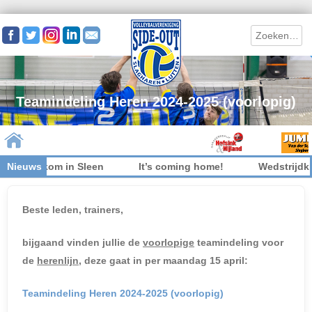
Search
Teamindeling Heren 2024-2025 (voorlopig)
niet welkom in Sleen
Nieuws
It’s coming home!
Wedstrijdkle
Skip to content
Beste leden, trainers,
bijgaand vinden jullie de
voorlopige
teamindeling voor
de
herenlijn
, deze gaat in per maandag 15 april:
Teamindeling Heren 2024-2025 (voorlopig)