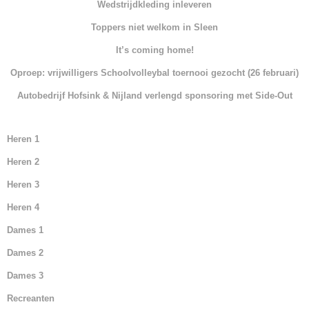
Wedstrijdkleding inleveren
b
A
dI
Toppers niet welkom in Sleen
o
p
n
It’s coming home!
o
p
Oproep: vrijwilligers Schoolvolleybal toernooi gezocht (26 februari)
k
Autobedrijf Hofsink & Nijland verlengd sponsoring met Side-Out
Heren 1
Heren 2
Heren 3
Heren 4
Dames 1
Dames 2
Dames 3
Recreanten