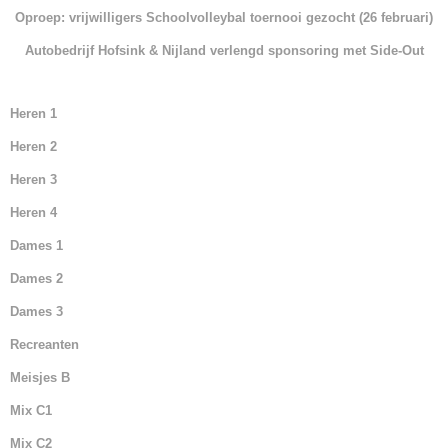
o
p
Oproep: vrijwilligers Schoolvolleybal toernooi gezocht (26 februari)
k
Autobedrijf Hofsink & Nijland verlengd sponsoring met Side-Out
Heren 1
Heren 2
Heren 3
Heren 4
Dames 1
Dames 2
Dames 3
Recreanten
Meisjes B
Mix C1
Mix C2