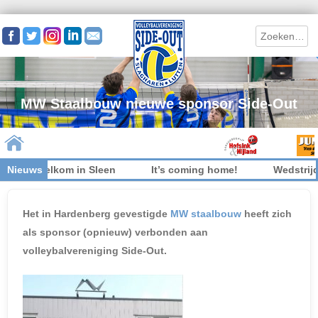
Search
MW Staalbouw nieuwe sponsor Side-Out
 niet welkom in Sleen
Nieuws
It’s coming home!
Wedstrijdk
Skip to content
Het in Hardenberg gevestigde
MW staalbouw
heeft zich
als sponsor (opnieuw) verbonden aan
volleybalvereniging Side-Out.