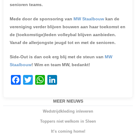
senioren teams.
Mede door de sponsoring van
MW Staalbouw
kan de
vereniging verder blijven bouwen aan haar toekomst en
de (toekomstige)leden volleybal blijven aanbieden.
Vanaf de allerjongste jeugd tot en met de senioren.
Side-Out is dan ook erg blij met de steun van
MW
Staalbouw
! Wim en team MW, bedankt!
F
T
W
Li
a
w
h
n
c
itt
at
k
MEER NIEUWS
e
er
s
e
Wedstrijdkleding inleveren
b
A
dI
Toppers niet welkom in Sleen
o
p
n
It’s coming home!