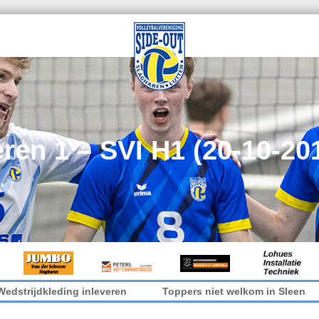
ren 1 – SVI H1 (20-10-20
eding inleveren
Toppers niet welkom in Sleen
It’s c