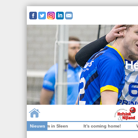
He
niet welkom in Sleen
Nieuws
It’s coming home!
Wedstrijdkl
Skip to content