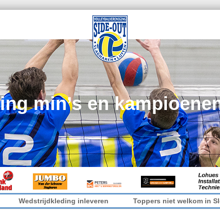
ing min’s en kampioene
dkleding inleveren
Toppers niet welkom in Sleen
It’