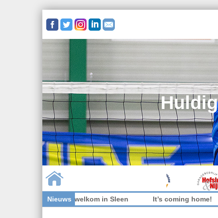
Huldig
ers niet welkom in Sleen
Nieuws
It’s coming home!
Wedstrij
Skip to content