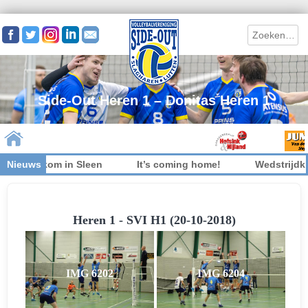
Search
Side-Out Heren 1 – Donitas Heren 1
et welkom in Sleen
Nieuws
It’s coming home!
Wedstrijdkled
Skip to content
Heren 1 - SVI H1 (20-10-2018)
IMG 6202
IMG 6204