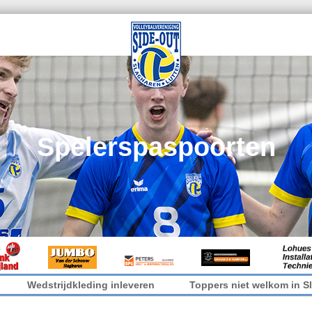
Spelerspaspoorten
Wedstrijdkleding inleveren
Toppers niet welkom in Sleen