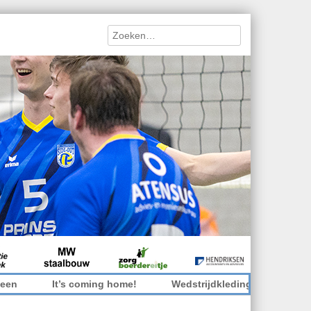
Search
It’s coming home!
Wedstrijdkleding inleveren