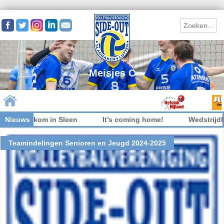
Search
Meisjes C
iet welkom in Sleen
Nieuws
It’s coming home!
Wedstrijdkle
Skip to content
Teamindelingen Senioren en Jeugd 2024-2025