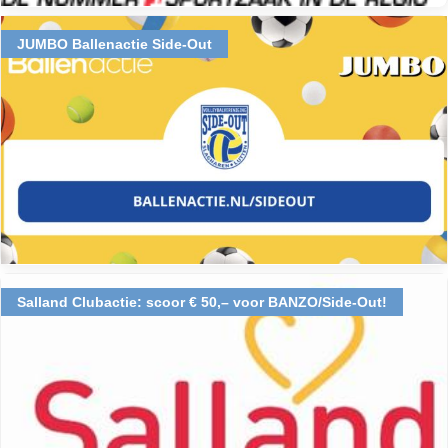
JUMBO Ballenactie Side-Out
Salland Clubactie: scoor € 50,– voor BANZO/Side-Out!