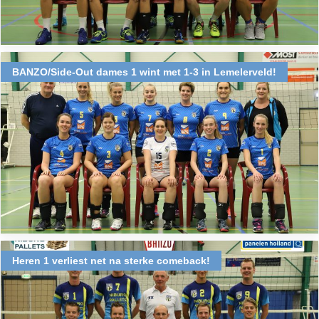
BANZO/Side-Out dames 1 wint met 1-3 in Lemelerveld!
Heren 1 verliest net na sterke comeback!