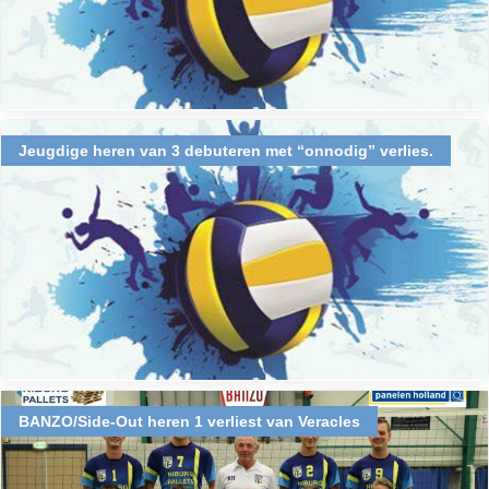
Jeugdige heren van 3 debuteren met “onnodig” verlies.
BANZO/Side-Out heren 1 verliest van Veracles