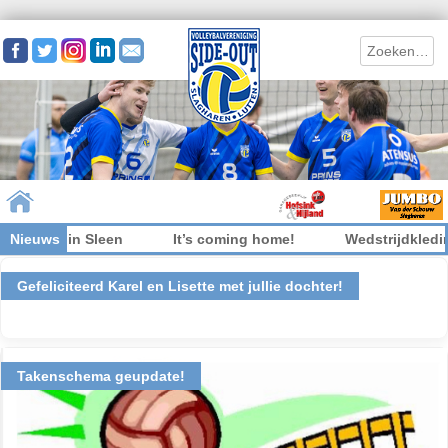
Search
leen
Nieuws
It’s coming home!
Wedstrijdkleding inleveren
Skip to content
Gefeliciteerd Karel en Lisette met jullie dochter!
Takenschema geupdate!