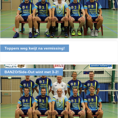
Toppers weg kwijt na vermissing!
BANZO/Side-Out wint met 3-2!